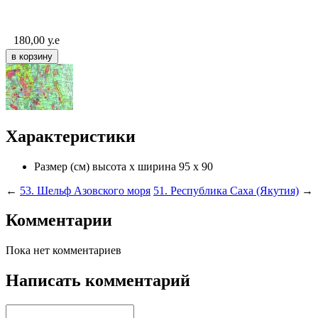
180,00
у.е
Характеристики
Размер (см) высота х ширина
95 x 90
←
53. Шельф Азовского моря
51. Республика Саха (Якутия)
→
Комментарии
Пока нет комментариев
Написать комментарий