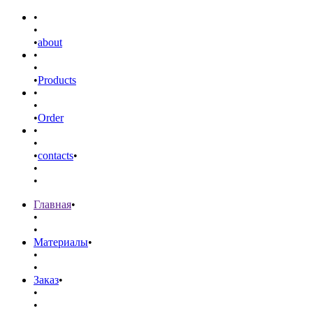
•
•
•
about
•
•
•
Products
•
•
•
Order
•
•
•
contacts
•
•
•
Главная
•
•
•
Материалы
•
•
•
Заказ
•
•
•