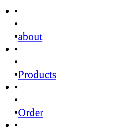
•
•
•
about
•
•
•
Products
•
•
•
Order
•