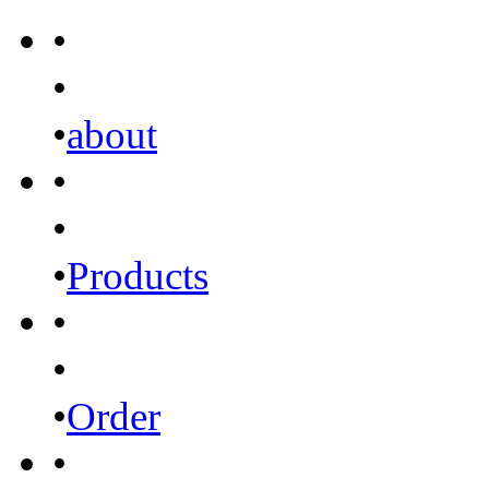
•
•
•
about
•
•
•
Products
•
•
•
Order
•