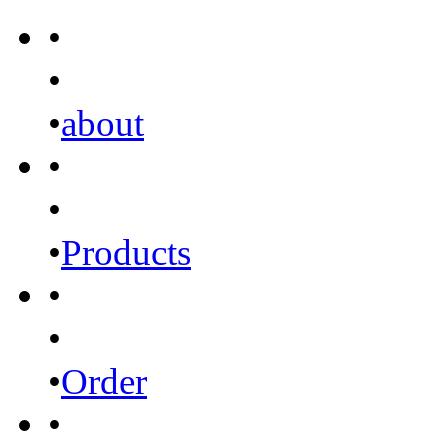
•
•
•
about
•
•
•
Products
•
•
•
Order
•