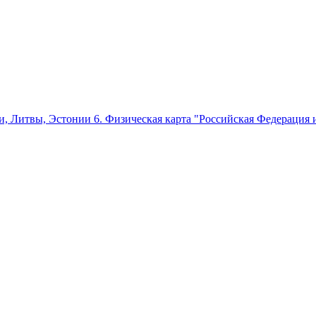
ии, Литвы, Эстонии
6. Физическая карта "Российская Федерация 