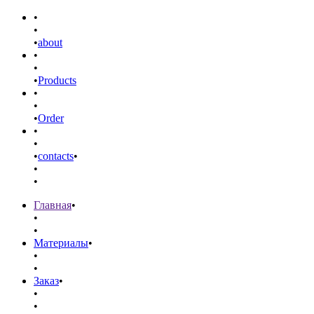
•
•
•
about
•
•
•
Products
•
•
•
Order
•
•
•
contacts
•
•
•
Главная
•
•
•
Материалы
•
•
•
Заказ
•
•
•