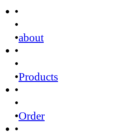
•
•
•
about
•
•
•
Products
•
•
•
Order
•