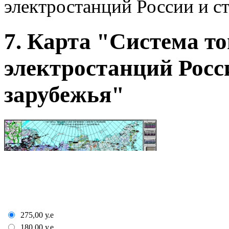
электростанций России и с
7. Карта "Система т
электростанций Росс
зарубежья"
275,00
у.е
180,00
у.е