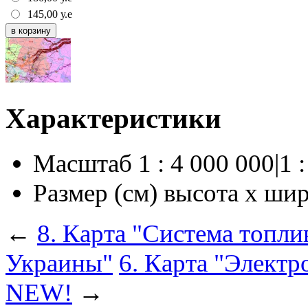
145,00
у.е
Характеристики
Масштаб
1 : 4 000 000|1 
Размер (см) высота х ши
←
8. Карта "Система топл
Украины"
6. Карта "Электр
NEW!
→