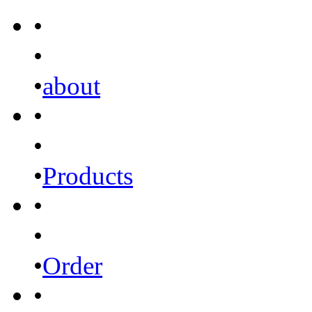
•
•
•
about
•
•
•
Products
•
•
•
Order
•