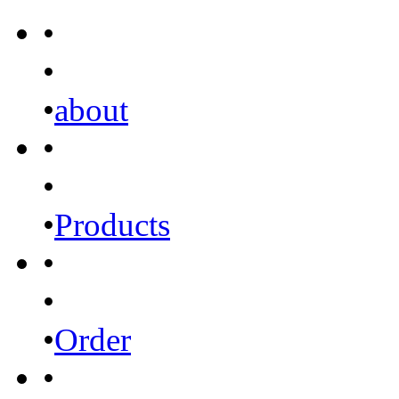
•
•
•
about
•
•
•
Products
•
•
•
Order
•