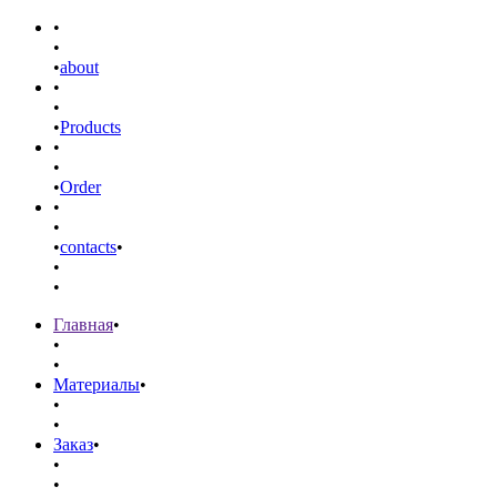
•
•
•
about
•
•
•
Products
•
•
•
Order
•
•
•
contacts
•
•
•
Главная
•
•
•
Материалы
•
•
•
Заказ
•
•
•