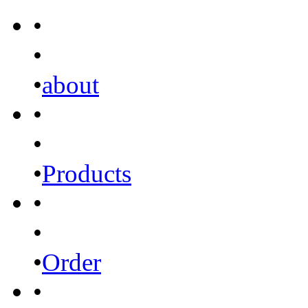
•
•
•
about
•
•
•
Products
•
•
•
Order
•