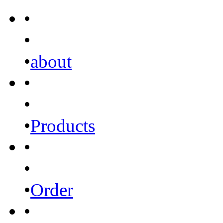
•
•
•
about
•
•
•
Products
•
•
•
Order
•