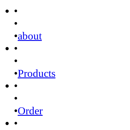
•
•
•
about
•
•
•
Products
•
•
•
Order
•