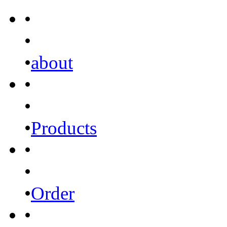
•
•
•
about
•
•
•
Products
•
•
•
Order
•