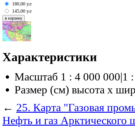
180,00
у.е
145,00
у.е
Характеристики
Масштаб
1 : 4 000 000|1 
Размер (см) высота х ши
←
25. Карта "Газовая про
Нефть и газ Арктического 