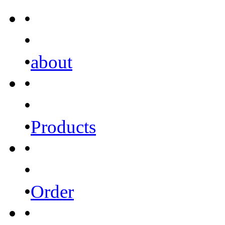
•
•
•
about
•
•
•
Products
•
•
•
Order
•