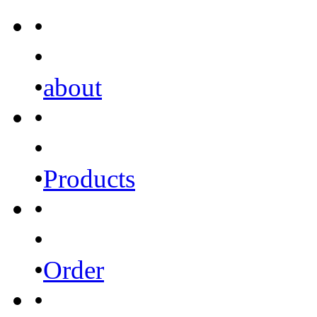
•
•
•
about
•
•
•
Products
•
•
•
Order
•