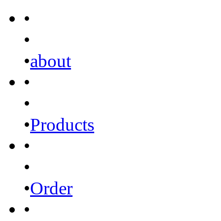
•
•
•
about
•
•
•
Products
•
•
•
Order
•