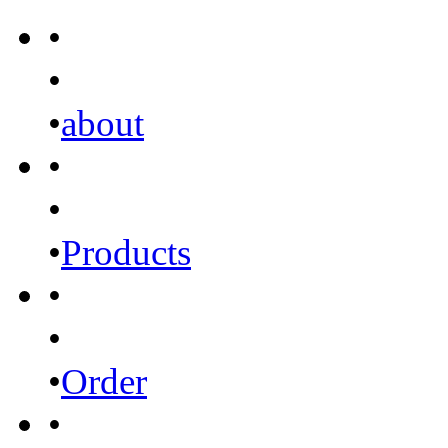
•
•
•
about
•
•
•
Products
•
•
•
Order
•