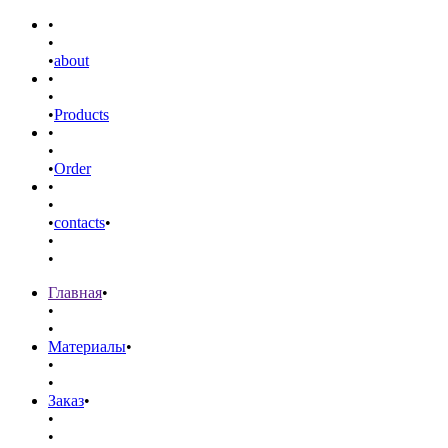
•
•
•
about
•
•
•
Products
•
•
•
Order
•
•
•
contacts
•
•
•
Главная
•
•
•
Материалы
•
•
•
Заказ
•
•
•