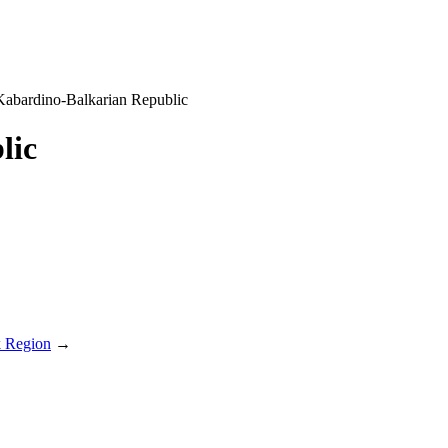
abardino-Balkarian Republic
lic
k Region
→