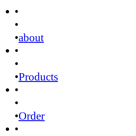
•
•
•
about
•
•
•
Products
•
•
•
Order
•