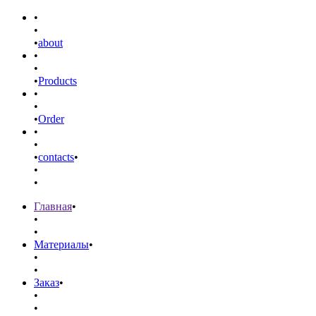
•
•
•
about
•
•
•
Products
•
•
•
Order
•
•
•
contacts
•
•
•
Главная
•
•
•
Материалы
•
•
•
Заказ
•
•
•