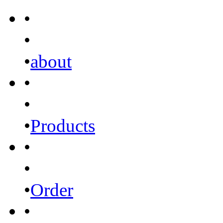
•
•
•
about
•
•
•
Products
•
•
•
Order
•