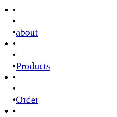
•
•
•
about
•
•
•
Products
•
•
•
Order
•