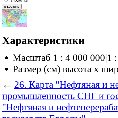
145,00
у.е
Характеристики
Масштаб
1 : 4 000 000|1 
Размер (см) высота х ши
←
26. Карта "Нефтяная и 
промышленность СНГ и гос
"Нефтяная и нефтеперера