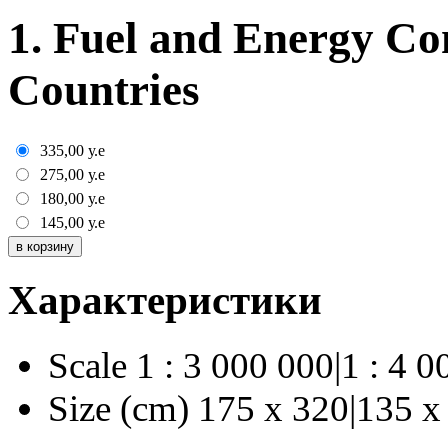
1. Fuel and Energy Co
Countries
335,00
у.е
275,00
у.е
180,00
у.е
145,00
у.е
Характеристики
Scale
1 : 3 000 000|1 : 4 0
Size (cm)
175 х 320|135 х