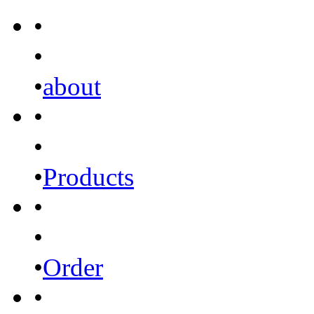
•
•
•
about
•
•
•
Products
•
•
•
Order
•