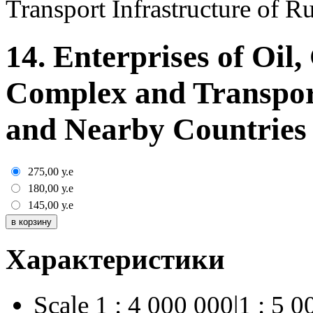
Transport Infrastructure of 
14. Enterprises of Oil
Complex and Transport
and Nearby Countrie
275,00
у.е
180,00
у.е
145,00
у.е
Характеристики
Scale
1 : 4 000 000|1 : 5 0