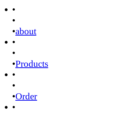
•
•
•
about
•
•
•
Products
•
•
•
Order
•