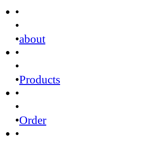
•
•
•
about
•
•
•
Products
•
•
•
Order
•