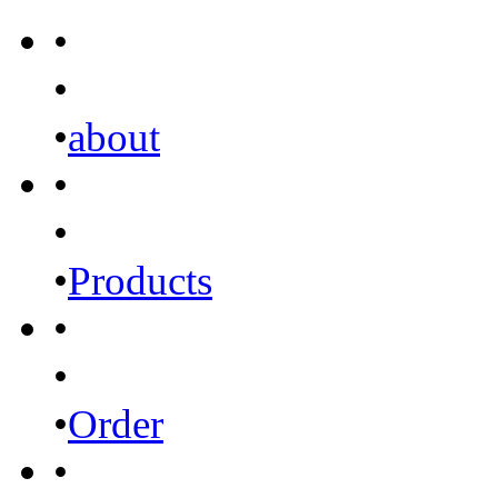
•
•
•
about
•
•
•
Products
•
•
•
Order
•