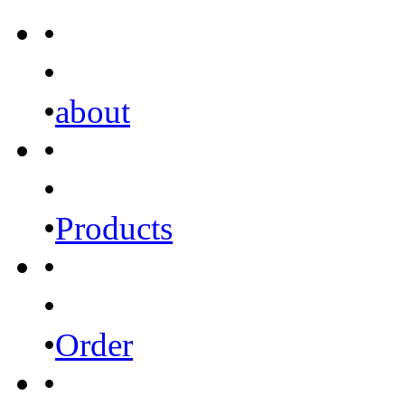
•
•
•
about
•
•
•
Products
•
•
•
Order
•