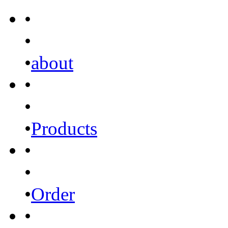
•
•
•
about
•
•
•
Products
•
•
•
Order
•