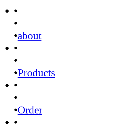
•
•
•
about
•
•
•
Products
•
•
•
Order
•