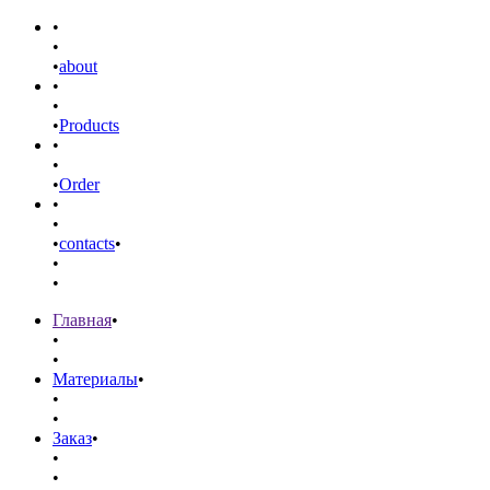
•
•
•
about
•
•
•
Products
•
•
•
Order
•
•
•
contacts
•
•
•
Главная
•
•
•
Материалы
•
•
•
Заказ
•
•
•