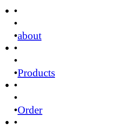
•
•
•
about
•
•
•
Products
•
•
•
Order
•