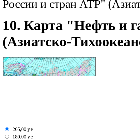
России и стран АТР" (Азиа
10. Карта "Нефть и г
(Азиатско-Тихоокеан
265,00
у.е
180,00
у.е