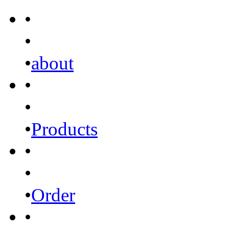
•
•
•
about
•
•
•
Products
•
•
•
Order
•