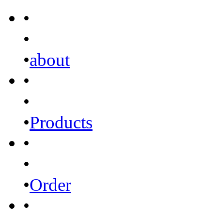
•
•
•
about
•
•
•
Products
•
•
•
Order
•