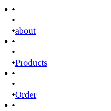
•
•
•
about
•
•
•
Products
•
•
•
Order
•