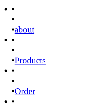
•
•
•
about
•
•
•
Products
•
•
•
Order
•