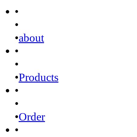
•
•
•
about
•
•
•
Products
•
•
•
Order
•