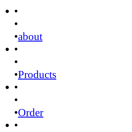
•
•
•
about
•
•
•
Products
•
•
•
Order
•