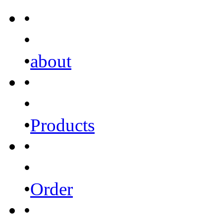
•
•
•
about
•
•
•
Products
•
•
•
Order
•