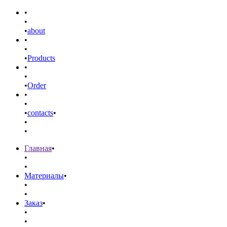
•
•
•
about
•
•
•
Products
•
•
•
Order
•
•
•
contacts
•
•
•
Главная
•
•
•
Материалы
•
•
•
Заказ
•
•
•