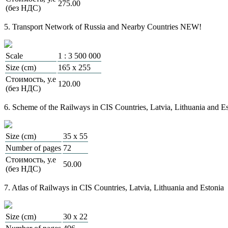
275.00
(без НДС)
5. Transport Network of Russia and Nearby Countries NEW!
Scale
1 : 3 500 000
Size (cm)
165 х 255
Стоимость, у.е
120.00
(без НДС)
6. Scheme of the Railways in CIS Countries, Latvia, Lithuania and E
Size (cm)
35 х 55
Number of pages
72
Стоимость, у.е
50.00
(без НДС)
7. Atlas of Railways in CIS Countries, Latvia, Lithuania and Estonia
Size (cm)
30 х 22